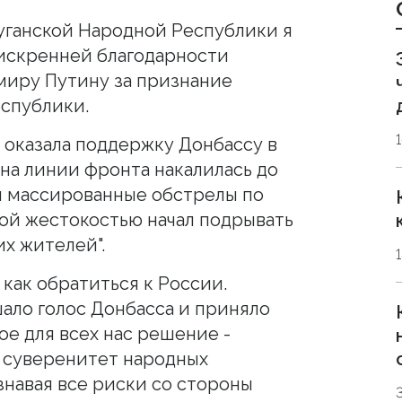
уганской Народной Республики я
искренней благодарности
миру Путину за признание
Республики.
 оказала поддержку Донбассу в
 на линии фронта накалилась до
л массированные обстрелы по
бой жестокостью начал подрывать
х жителей".
 как обратиться к России.
ало голос Донбасса и приняло
ое для всех нас решение -
 суверенитет народных
знавая все риски со стороны