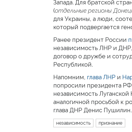
Запада. Для братской стра
(
отдельные регионы Донецк
для Украины, а люди, соот
который подвергается гено
Ранее президент России
п
независимость ЛНР и ДНР,
договор о дружбе и сотру
Республикой.
Напомним,
глава ЛНР
и
На
попросили президента РФ
независимость Луганской 
аналогичной просьбой к р
глава ДНР Денис Пушилин. 
независимость
признание