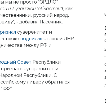
ны мы не просто "ОРДЛО"
ой и Луганской "областей"
), как
ечественники, русский народ,
циду", - добавил Пасечник.
ризнал
суверенитет и
 а также
подписал
с главой ЛНР
дничестве между РФ и
родный Совет
Республики
 признать суверенитет и
Народной Республики. С
оссийскому лидеру обратился
*к32*