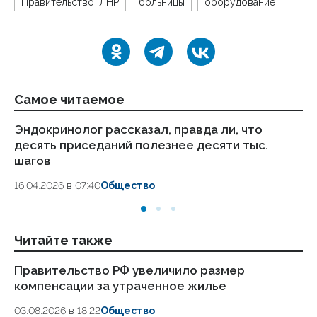
Правительство_ЛНР
больницы
оборудование
Самое читаемое
Эндокринолог рассказал, правда ли, что
Ка
десять приседаний полезнее десяти тыс.
в
шагов
18.
16.04.2026 в 07:40
Общество
Читайте также
Правительство РФ увеличило размер
Пр
компенсации за утраченное жилье
о
03.08.2026 в 18:22
Общество
24.