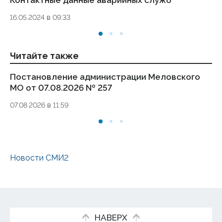
Контактные данные аварийных служб
Ук
де
16.05.2024 в 09:33
то
01.
Читайте также
Постановление администрации Меловского
П
МО от 07.08.2026 № 257
Св
06
07.08.2026 в 11:59
уч
р
му
07.
Новости СМИ2
НАВЕРХ