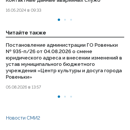
Контактные данные аварийных служб
Ук
де
16.05.2024 в 09:33
то
01.
Читайте также
Постановление администрации ГО Ровеньки
Из
№ 935-п/26 от 04.08.2026 о смене
бю
юридического адреса и внесении изменений в
до
устав муниципального бюджетного
05
учреждения «Центр культуры и досуга города
Ровеньки»
05.08.2026 в 13:57
Новости СМИ2