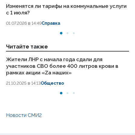
Изменятся ли тарифы на коммунальные услуги
Пе
с 1 июля?
во
01.07.2026 в 14:49
Справка
17.
Читайте также
Жители ЛНР с начала года сдали для
Ок
участников СВО более 400 литров крови в
мо
рамках акции «Zа наших»
п
21.10.2025 в 14:13
Общество
23
Новости СМИ2