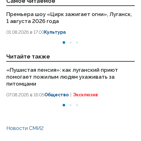
Самое читаемое
Премьера шоу «Цирк зажигает огни», Луганск,
Пе
1 августа 2026 года
кв
29
01.08.2026 в 17:03
Культура
30.
Читайте также
«Пушистая пенсия»: как луганский приют
ВС
помогает пожилым людям ухаживать за
ч
питомцами
06
07.08.2026 в 16:05
Общество
Эксклюзив
Новости СМИ2