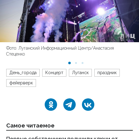
Фото: Луганский Информационный Центр/Анастасия
Стеценко
День_города
Концерт
Луганск
праздник
фейерверк
Самое читаемое
Первые собственники получили ключи от
Пр