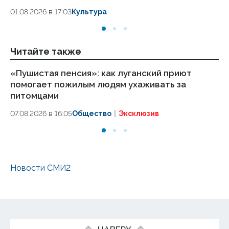
29
01.08.2026 в 17:03
Культура
30.
Читайте также
«Пушистая пенсия»: как луганский приют
ВС
помогает пожилым людям ухаживать за
ч
питомцами
06
07.08.2026 в 16:05
Общество
Эксклюзив
Новости СМИ2