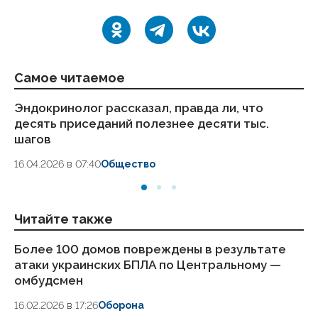
Самое читаемое
Эндокринолог рассказал, правда ли, что
Ка
десять приседаний полезнее десяти тыс.
в
шагов
18.
16.04.2026 в 07:40
Общество
Читайте также
Более 100 домов повреждены в результате
Ар
атаки украинских БПЛА по Центральному —
пе
омбудсмен
п
16.02.2026 в 17:26
Оборона
25