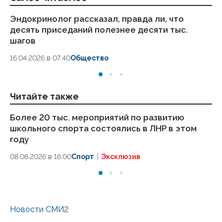
Эндокринолог рассказал, правда ли, что
Ка
десять приседаний полезнее десяти тыс.
в
шагов
18.
16.04.2026 в 07:40
Общество
Читайте также
Более 20 тыс. мероприятий по развитию
Дв
школьного спорта состоялись в ЛНР в этом
со
году
08
08.08.2026 в 16:00
Спорт
Эксклюзив
Новости СМИ2