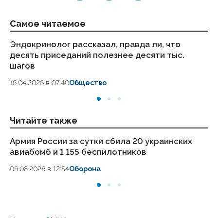
Самое читаемое
Эндокринолог рассказал, правда ли, что
Ка
десять приседаний полезнее десяти тыс.
в
шагов
18.
16.04.2026 в 07:40
Общество
Читайте также
Армия России за сутки сбила 20 украинских
Си
авиабомб и 1 155 беспилотников
ук
06.08.2026 в 12:54
Оборона
06