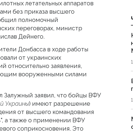
илотных летательных аппаратов
ками без приказа высшего
ообщил полномочный
ских переговорах, министр
ислав Дейнего.
ители Донбасса в ходе работы
овали от украинских
й относительно заявления,
дующим вооруженными силами
л Залужный заявил, что бойцы ВФУ
й Украины
) имеют разрешение
дения от высшего командования
", а также о применении ВФУ
евого соприкосновения. Это