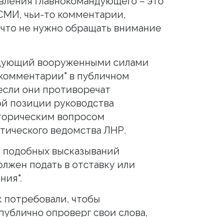
явления главнокомандующего – это
 СМИ, чьи-то комментарии,
 что не нужно обращать внимание
ндующий вооруженными силами
"комментарии" в публичном
 если они противоречат
й позиции руководства
риторическим вопросом
тического ведомства ЛНР.
е подобных высказываний
олжен подать в отставку или
ния".
 потребовали, чтобы
публично опроверг свои слова,