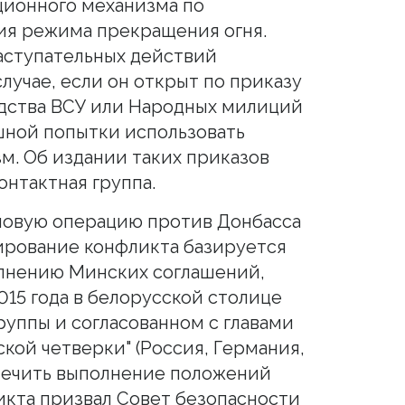
ционного механизма по
ия режима прекращения огня.
наступательных действий
случае, если он открыт по приказу
дства ВСУ или Народных милиций
шной попытки использовать
. Об издании таких приказов
онтактная группа.
ловую операцию против Донбасса
лирование конфликта базируется
олнению Минских соглашений,
015 года в белорусской столице
руппы и согласованном с главами
ской четверки" (Россия, Германия,
печить выполнение положений
кта призвал Совет безопасности