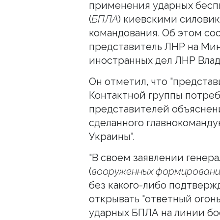
применения ударных бесп
(
БПЛА
) киевскими силови
командования. Об этом с
представитель ЛНР на Мин
иностранных дел ЛНР Влад
Он отметил, что "представ
Контактной группы потреб
представителей объяснени
сделанного главнокоман
Украины".
"В своем заявлении генера
(
вооруженных формировани
без какого-либо подтверж
открывать "ответный огонь
ударных БПЛА на линии бо