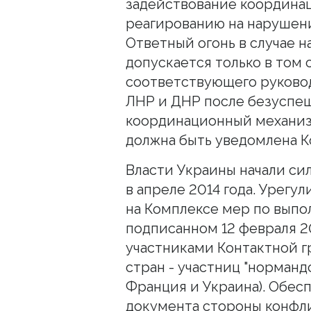
задействование координа
реагированию на нарушен
Ответный огонь в случае 
допускается только в том 
соответствующего руково
ЛНР и ДНР после безуспе
координационный механизм
должна быть уведомлена К
Власти Украины начали си
в апреле 2014 года. Урегу
на Комплексе мер по вып
подписанном 12 февраля 2
участниками Контактной г
стран - участниц "норманд
Франция и Украина). Обес
документа стороны конфли