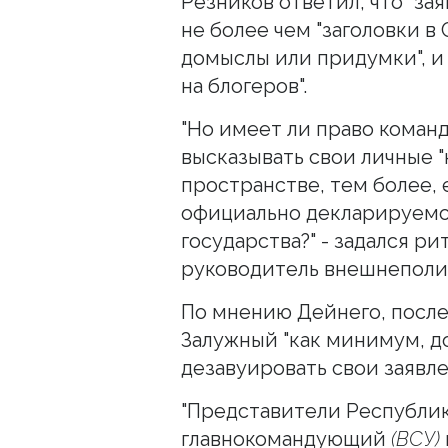
Резников ответил, что "за
не более чем "заголовки в
домыслы или придумки", и
на блогеров".
"Но имеет ли право кома
высказывать свои личные 
пространстве, тем более,
официально декларируемо
государства?" - задался 
руководитель внешнеполи
По мнению Дейнего, посл
Залужный "как минимум, д
дезавуировать свои заявле
"Представители Республик
главнокомандующий
(ВСУ)