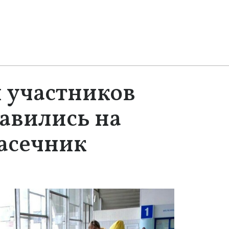
 участников
авились на
Пасечник