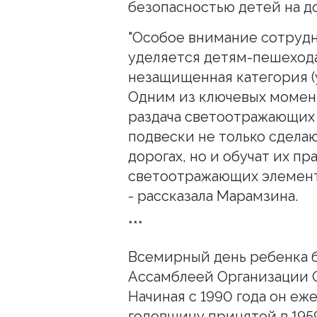
безопасностью детей на д
"Особое внимание сотруд
уделяется детям-пешеходам
незащищенная категория (
Одним из ключевых момен
раздача светоотражающих 
подвески не только сдела
дорогах, но и обучат их п
светоотражающих элемент
- рассказала Марамзина.
***
Всемирный день ребенка 
Ассамблеей Организации О
Начиная с 1990 года он еж
годовщину принятой в 1959