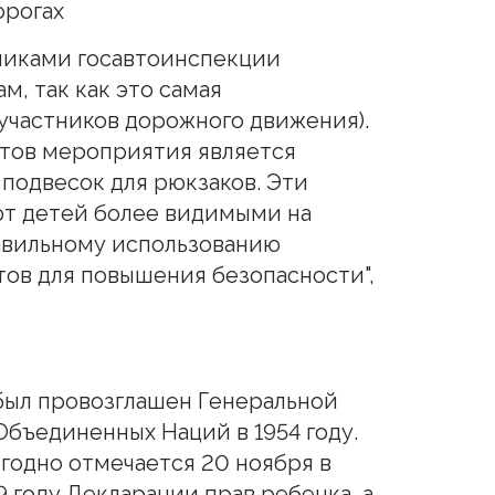
орогах
никами госавтоинспекции
, так как это самая
участников дорожного движения).
тов мероприятия является
подвесок для рюкзаков. Эти
ют детей более видимыми на
равильному использованию
ов для повышения безопасности",
был провозглашен Генеральной
бъединенных Наций в 1954 году.
егодно отмечается 20 ноября в
 году Декларации прав ребенка, а