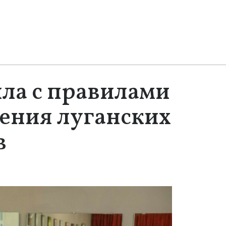
ла с правилами
ения луганских
в