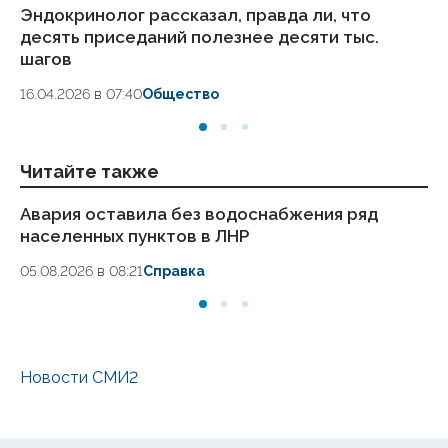
Эндокринолог рассказал, правда ли, что
Ка
десять приседаний полезнее десяти тыс.
в
шагов
18.
16.04.2026 в 07:40
Общество
Читайте также
Авария оставила без водоснабжения ряд
Ре
населенных пунктов в ЛНР
в
Р
05.08.2026 в 08:21
Справка
01.
Новости СМИ2