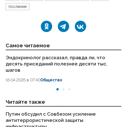
послание
Самое читаемое
Эндокринолог рассказал, правда ли, что
Ка
десять приседаний полезнее десяти тыс.
в
шагов
18.
16.04.2026 в 07:40
Общество
Читайте также
Путин обсудил с Совбезом усиление
Пу
антитеррористической защиты
ре
инфраструктуры