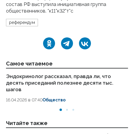
состав РФ выступила инициативная группа
общественников. *к11*к32*т*с
референдум
Самое читаемое
Эндокринолог рассказал, правда ли, что
Ка
десять приседаний полезнее десяти тыс.
в
шагов
18.
16.04.2026 в 07:40
Общество
Читайте также