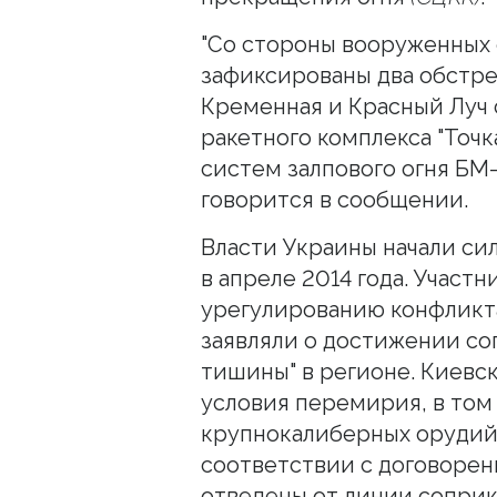
"Со стороны вооруженных
зафиксированы два обстре
Кременная и Красный Луч
ракетного комплекса "Точка
систем залпового огня БМ-21
говорится в сообщении.
Власти Украины начали си
в апреле 2014 года. Участ
урегулированию конфликта 
заявляли о достижении с
тишины" в регионе. Киевс
условия перемирия, в том 
крупнокалиберных орудий,
соответствии с договоре
отведены от линии соприк