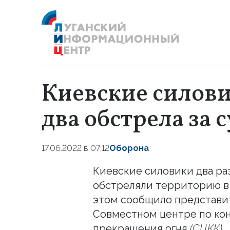
Киевские силов
два обстрела за 
17.06.2022 в 07:12
Оборона
Киевские силовики два ра
обстреляли территорию в 
этом сообщило представи
Совместном центре по ко
прекращения огня
(СЦКК)
.