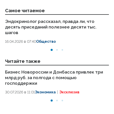
Самое читаемое
Эндокринолог рассказал, правда ли, что
Ка
десять приседаний полезнее десяти тыс.
в
шагов
18.
16.04.2026 в 07:40
Общество
Читайте также
Бизнес Новороссии и Донбасса привлек три
65
млрд руб. за полгода с помощью
вы
господдержки
бе
30.07.2026 в 11:01
Экономика
Эксклюзив
24.