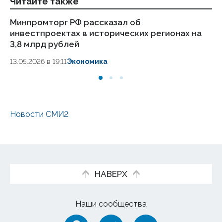
Читайте также
Минпромторг РФ рассказал об
За
инвестпроектах в исторических регионах на
пр
3,8 млрд рублей
Ко
13.05.2026 в 19:11
Экономика
05.
Новости СМИ2
НАВЕРХ
Наши сообщества