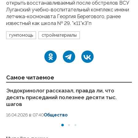
открыть восстанавливаемый после обстрелов ВСУ
Луганский учебно-воспитательный комплекс имени
летчика-космонавта Георгия Берегового, ранее
известный как школа № 29. *к11*к3*п
гумпомощь
стройматериалы
Самое читаемое
Эндокринолог рассказал, правда ли, что
Ка
десять приседаний полезнее десяти тыс.
в
шагов
18.
16.04.2026 в 07:40
Общество