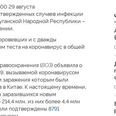
:00 29 августа
дтвержденных случаев инфекции
уганской Народной Республики –
щении.
оровевших и с дважды
м теста на коронавирус в общей
равоохранения (
ВОЗ
) объявила о
19, вызываемой коронавирусом
аи заражения которым были
а в Китае. К настоящему времени,
о заразившихся новым
14,4 млн, из них более 4,4 млн
были подтверждены
8791
ирусом.