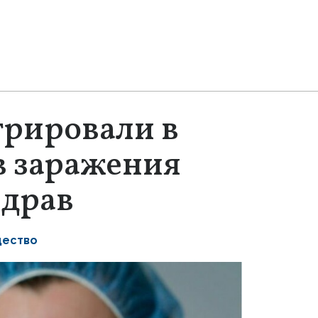
трировали в
в заражения
здрав
ество