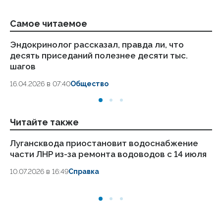
Самое читаемое
Эндокринолог рассказал, правда ли, что
Ка
десять приседаний полезнее десяти тыс.
в
шагов
18.
16.04.2026 в 07:40
Общество
Читайте также
Лугансквода приостановит водоснабжение
ВС
части ЛНР из-за ремонта водоводов с 14 июля
ав
10.07.2026 в 16:49
Справка