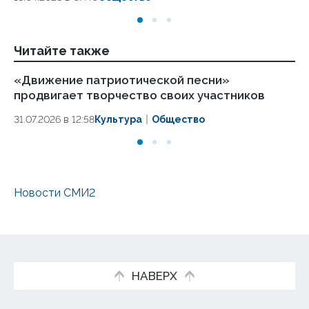
Читайте также
«Движение патриотической песни»
Ни
продвигает творчество своих участников
из
31.07.2026 в 12:58
Культура
Общество
31
Новости СМИ2
НАВЕРХ