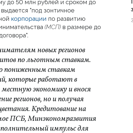
му до 50 млн рублей и сроком до
 выдается "под зонтичное
ьной
корпорации
по развитию
ринимательства
(МСП)
в размере до
оговора".
нимателям новых регионов
едитов по льготным ставкам.
по пониженным ставкам
ий, которые работают в
 местную экономику и внося
ение регионов, но и получая
цветания. Кредитование на
емое ПСБ, Минэкономразвития
ополнительный импульс для