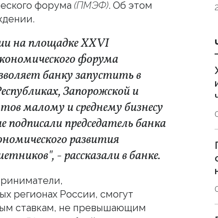
ческого форума
(ПМЭФ)
. Об этом
ждении.
ии на площадке ХХVI
экономического форума
озволяет банку запустить в
еспубликах, Запорожской и
итов малому и среднему бизнесу
ие подписали председатель банка
ономического развития
тников", - рассказали в банке.
приниматели,
ых регионах России, смогут
ным ставкам, не превышающим