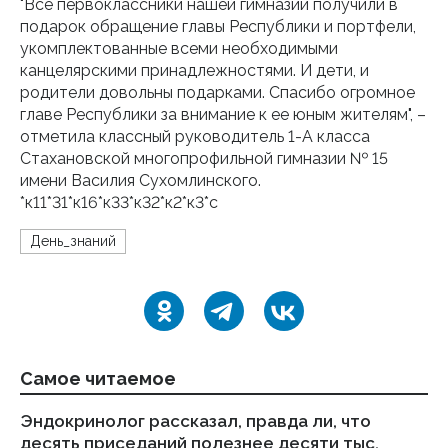
"Все первоклассники нашей гимназии получили в
подарок обращение главы Республики и портфели,
укомплектованные всеми необходимыми
канцелярскими принадлежностями. И дети, и
родители довольны подарками. Спасибо огромное
главе Республики за внимание к ее юным жителям", –
отметила классный руководитель 1-А класса
Стахановской многопрофильной гимназии № 15
имени Василия Сухомлинского.
*к11*31*к16*к33*к32*к2*к3*с
День_знаний
Самое читаемое
Эндокринолог рассказал, правда ли, что
Ка
десять приседаний полезнее десяти тыс.
в