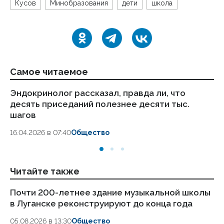
Кусов
Минобразования
дети
школа
Самое читаемое
Эндокринолог рассказал, правда ли, что
Ка
десять приседаний полезнее десяти тыс.
в
шагов
18.
16.04.2026 в 07:40
Общество
Читайте также
Почти 200-летнее здание музыкальной школы
Ше
в Луганске реконструируют до конца года
по
05.08.2026 в 13:30
Общество