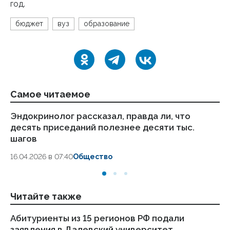
год.
бюджет
вуз
образование
Самое читаемое
Эндокринолог рассказал, правда ли, что
Ка
десять приседаний полезнее десяти тыс.
в
шагов
18.
16.04.2026 в 07:40
Общество
Читайте также
Абитуриенты из 15 регионов РФ подали
От
заявления в Далевский университет
ст