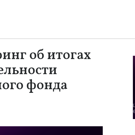
финг об итогах
ельности
ного фонда