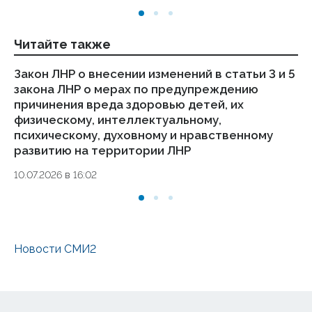
01.
Читайте также
Закон ЛНР о внесении изменений в статьи 3 и 5
П
закона ЛНР о мерах по предупреждению
С
причинения вреда здоровью детей, их
м
физическому, интеллектуальному,
27.
психическому, духовному и нравственному
развитию на территории ЛНР
10.07.2026 в 16:02
Новости СМИ2