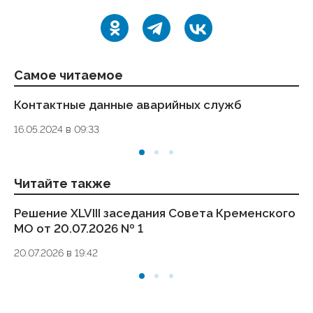
Самое читаемое
Контактные данные аварийных служб
Ук
де
16.05.2024 в 09:33
то
01.
Читайте также
Решение XLVIII заседания Совета Кременского
Ре
МО от 20.07.2026 № 1
МО
20.07.2026 в 19:42
30