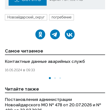
Новоайдарский_округ
погребение
Самое читаемое
Контактные данные аварийных служб
Ук
де
16.05.2024 в 09:33
то
01.
Читайте также
Постановления администрации
П
Новоайдарского МО № 478 от 20.07.2026 и №
Но