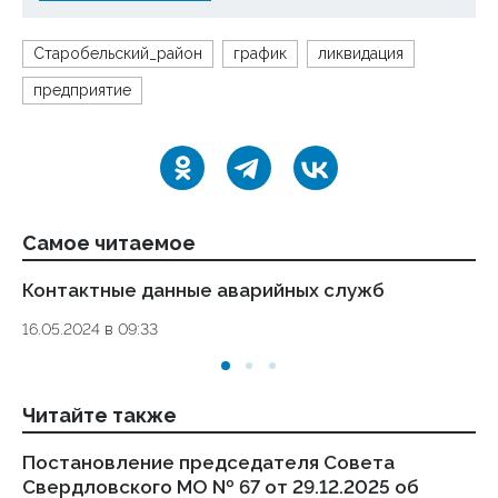
Старобельский_район
график
ликвидация
предприятие
Самое читаемое
Контактные данные аварийных служб
Ук
де
16.05.2024 в 09:33
то
01.
Читайте также
Постановление председателя Совета
П
Свердловского МО № 67 от 29.12.2025 об
57