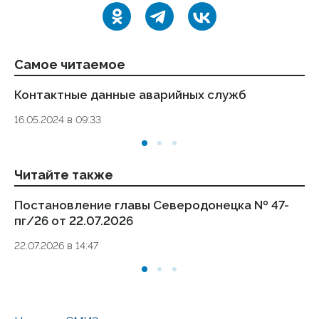
Самое читаемое
Контактные данные аварийных служб
Ук
де
16.05.2024 в 09:33
то
01.
Читайте также
Постановление главы Северодонецка № 47-
П
пг/26 от 22.07.2026
Се
вн
22.07.2026 в 14:47
04
му
эк
17.