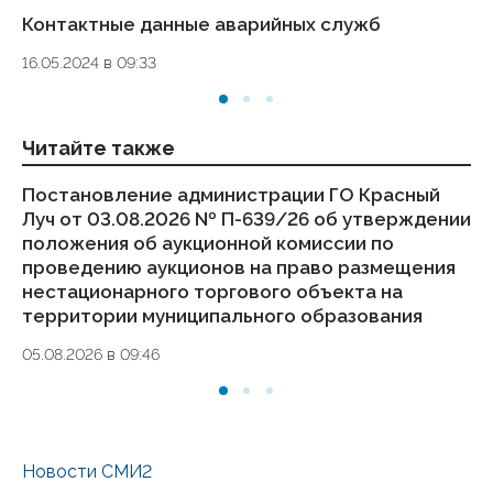
Контактные данные аварийных служб
Ук
де
16.05.2024 в 09:33
то
01.
Читайте также
Постановление администрации ГО Красный
По
Луч от 03.08.2026 № П-639/26 об утверждении
Лу
положения об аукционной комиссии по
по
проведению аукционов на право размещения
ра
нестационарного торгового объекта на
об
территории муниципального образования
о
05.08.2026 в 09:46
05
Новости СМИ2