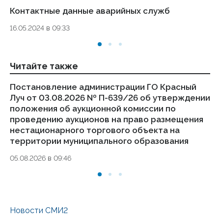
Контактные данные аварийных служб
Ук
де
16.05.2024 в 09:33
то
01.
Читайте также
Постановление администрации ГО Красный
По
Луч от 03.08.2026 № П-639/26 об утверждении
Лу
положения об аукционной комиссии по
по
проведению аукционов на право размещения
ра
нестационарного торгового объекта на
об
территории муниципального образования
о
05.08.2026 в 09:46
05
Новости СМИ2