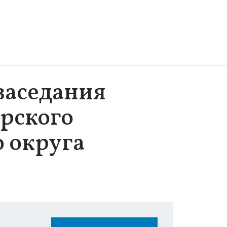
заседания
рского
 округа