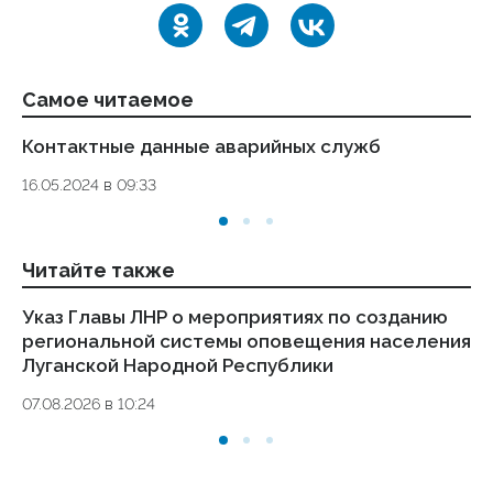
Самое читаемое
Контактные данные аварийных служб
Ук
де
16.05.2024 в 09:33
то
01.
Читайте также
Указ Главы ЛНР о мероприятиях по созданию
Ук
региональной системы оповещения населения
ус
Луганской Народной Республики
п
ор
07.08.2026 в 10:24
04