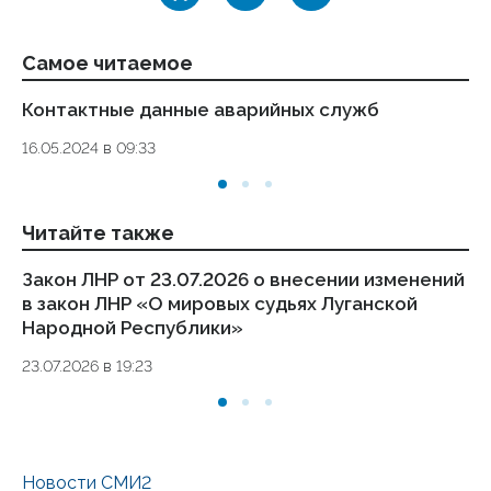
Самое читаемое
Контактные данные аварийных служб
Ук
де
16.05.2024 в 09:33
то
01.
Читайте также
Закон ЛНР от 23.07.2026 о внесении изменений
За
в закон ЛНР «О мировых судьях Луганской
в 
Народной Республики»
о
23.07.2026 в 19:23
23.
Новости СМИ2