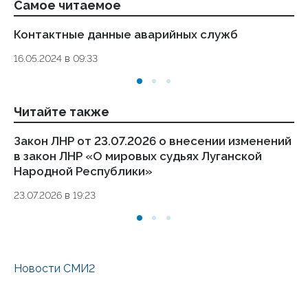
Самое читаемое
Контактные данные аварийных служб
Ук
де
16.05.2024 в 09:33
то
01.
Читайте также
Закон ЛНР от 23.07.2026 о внесении изменений
За
в закон ЛНР «О мировых судьях Луганской
в 
Народной Республики»
о
23.07.2026 в 19:23
23.
Новости СМИ2