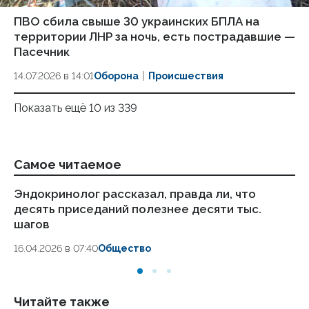
ПВО сбила свыше 30 украинских БПЛА на
территории ЛНР за ночь, есть пострадавшие —
Пасечник
14.07.2026 в 14:01
Оборона
Происшествия
Показать ещё 10 из 339
Самое читаемое
Эндокринолог рассказал, правда ли, что
Оф
десять приседаний полезнее десяти тыс.
эт
шагов
08
16.04.2026 в 07:40
Общество
Читайте также