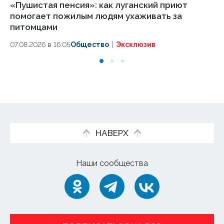
«Пушистая пенсия»: как луганский приют
ЕИ
помогает пожилым людям ухаживать за
пр
питомцами
т
07.08.2026 в 16:05
Общество
Эксклюзив
07.
НАВЕРХ
Наши сообщества