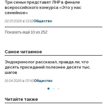
Три семьи представят ЛНР в финале
всероссийского конкурса «Это у нас
семейное»
02.07.2026 в 13:52
Общество
Показать ещё 10 из 252
Самое читаемое
Эндокринолог рассказал, правда ли, что
Ка
десять приседаний полезнее десяти тыс.
в
шагов
18.
16.04.2026 в 07:40
Общество
Читайте также