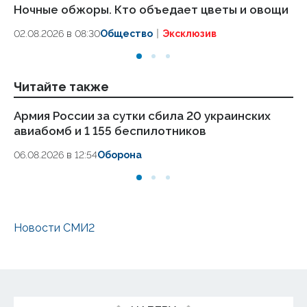
Ночные обжоры. Кто объедает цветы и овощи
Кр
со
02.08.2026 в 08:30
Общество
Эксклюзив
с
19.
Читайте также
Армия России за сутки сбила 20 украинских
Ху
авиабомб и 1 155 беспилотников
об
06.08.2026 в 12:54
Оборона
06
Новости СМИ2