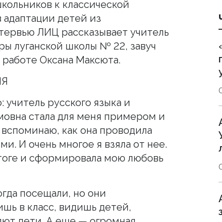
школьников к классической
в адаптации детей из
тервью ЛИЦ рассказывает учитель
ры луганской школы № 22, завуч
 работе Оксана Максюта.
ИЯ
: учитель русского языка и
овна стала для меня примером и
Я вспоминаю, как она проводила
ьми. И очень многое я взяла от нее.
тоге и сформировала мою любовь
гда посещали, но они
ишь в класс, видишь детей,
яют дети. А еще — огромная