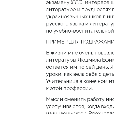
экзамену (
ЕГЭ
), интересе 
литературе и трудностях 
украиноязычных школ в ин
русского языка и литерату
по учебно-воспитательной
ПРИМЕР ДЛЯ ПОДРАЖАН
В жизни мне очень повезло
литературы Людмила Ефим
остается им по сей день. 
уроки, как вела себя с дет
Учительница в конечном и
к этой профессии.
Мысли сменить работу ино
улетучиваются, когда вход
начинаешь урок. Вдохновл