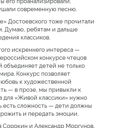
ы его проанализировали,
ушали современную песню.
е» Достоевского тоже прочитали
. Думаю, ребятам и дальше
едения классиков.
того искреннего интереса —
сероссийском конкурсе чтецов
й объединяет детей не только
 мира. Конкурс позволяет
 любовь к художественной
ть — в прозе, мы привыкли к
 а для «Живой классики» нужно
сь есть сложность — дети должны
прожить и передать эмоции.
в Сорокин и Александр Моргунов,