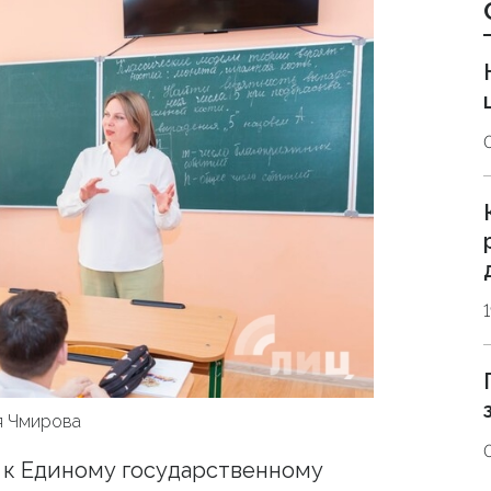
я Чмирова
 к Единому государственному