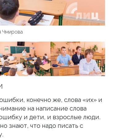
я Чмирова
И
шибки, конечно же, слова «их» и
нимание на написание слова
ошибку и дети, и взрослые люди.
о знают, что надо писать с
у.