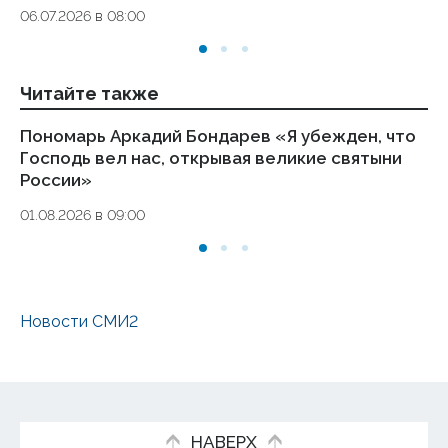
06.07.2026 в 08:00
08
Читайте также
Пономарь Аркадий Бондарев «Я убежден, что
Вр
Господь вел нас, открывая великие святыни
в
России»
15
01.08.2026 в 09:00
Новости СМИ2
НАВЕРХ