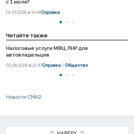
с 1 июля?
во
01.07.2026 в 14:49
Справка
17.
Читайте также
Налоговые услуги МФЦ ЛНР для
«М
автовладельцев
на
03.08.2026 в 15:47
Справка
Общество
31.
Новости СМИ2
НАВЕРХ