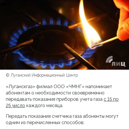
© Луганский Информационный Центр
«Луганскгаз» филиал ООО «ЧМНГ» напоминает
абонентам о необходимости своевременно
передавать показания приборов учета газа
с 15 по
25 число
каждого месяца.
Передать показания счетчика газа абоненты могут
одним из перечисленных способов: