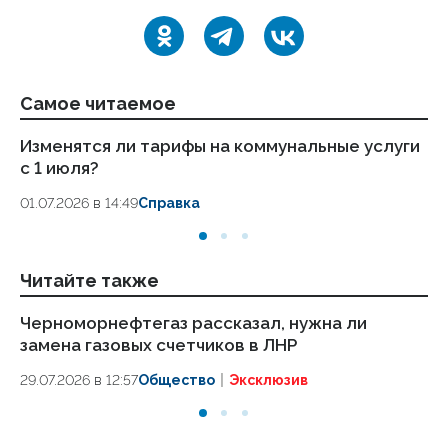
Самое читаемое
Изменятся ли тарифы на коммунальные услуги
С 
с 1 июля?
с
01.07.2026 в 14:49
Справка
16.
Читайте также
Черноморнефтегаз рассказал, нужна ли
«Л
замена газовых счетчиков в ЛНР
от
к 
29.07.2026 в 12:57
Общество
Эксклюзив
17.