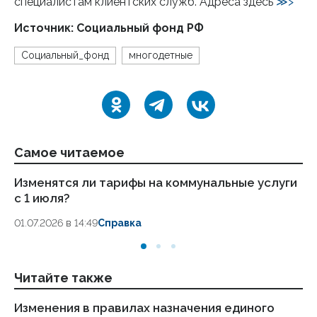
специалистам клиентских служб. Адреса здесь
≫>
Источник: Социальный фонд РФ
Социальный_фонд
многодетные
Самое читаемое
Изменятся ли тарифы на коммунальные услуги
Пе
с 1 июля?
во
01.07.2026 в 14:49
Справка
17.
Читайте также
Изменения в правилах назначения единого
Ка