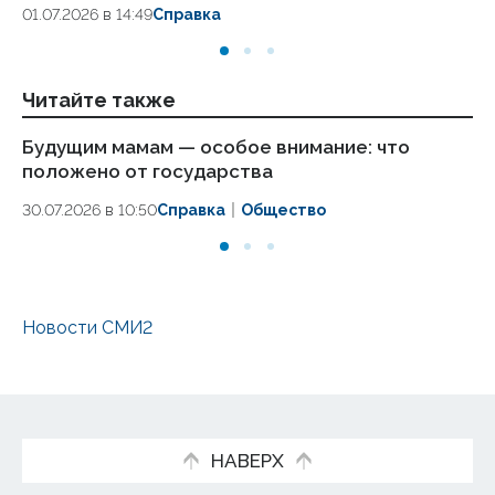
01.07.2026 в 14:49
Справка
17.
Читайте также
Будущим мамам — особое внимание: что
По
положено от государства
ма
на
30.07.2026 в 10:50
Справка
Общество
20.
Новости СМИ2
НАВЕРХ