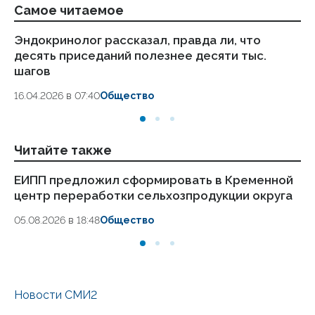
Самое читаемое
Эндокринолог рассказал, правда ли, что
Ка
десять приседаний полезнее десяти тыс.
в
шагов
18.
16.04.2026 в 07:40
Общество
Читайте также
ЕИПП предложил сформировать в Кременной
Сл
центр переработки сельхозпродукции округа
на
05.08.2026 в 18:48
Общество
05
Новости СМИ2