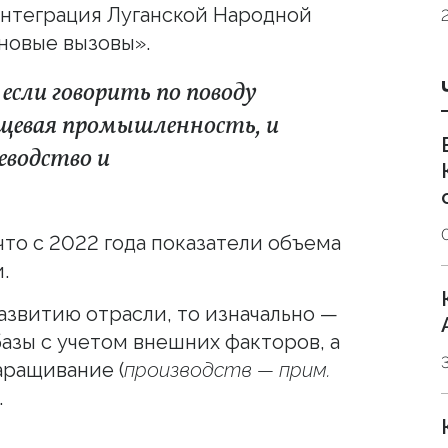
Интеграция Луганской Народной
 новые вызовы».
если говорить по поводу
щевая промышленность, и
водство и
что с 2022 года показатели объема
.
азвитию отрасли, то изначально —
азы с учетом внешних факторов, а
аращивание (
производств — прим.
.