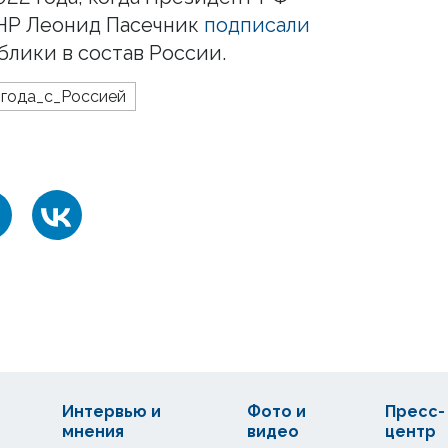
ЛНР Леонид Пасечник
подписали
блики в состав России.
года_с_Россией
Интервью и
Фото и
Пресс-
мнения
видео
центр