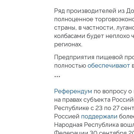
Ряд производителей из Д
полноценное торговоэкон
страны, в частности, луга
колбасами будет неплохо ч
регионах.
Предприятия пищевой пр
полностью
обеспечивают
***
Референдум
по вопросу о
на правах субъекта Росси
Республике с 23 по 27 сен
Россией
поддержали
боле
Народная Республика вошл
Федерации 30 сентября 20